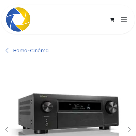
Se rendre au contenu
Home-Cinéma